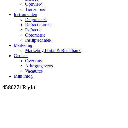
Optiview
Transitions
Instrumenten
Diagnostiek
Refractie-units
Refractie
Optometrie
Inslijptechniek
Marketing
Marketing Portal & Beeldbank
Contact
Over ons
Adresgegevens
Vacatures
Mijn inlog
4580271Right