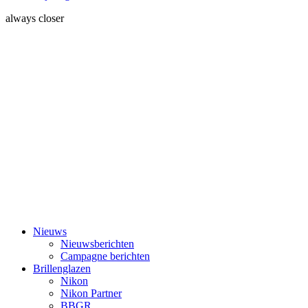
always closer
Nieuws
Nieuwsberichten
Campagne berichten
Brillenglazen
Nikon
Nikon Partner
BBGR