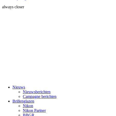
always closer
Nieuws
Nieuwsberichten
Campagne berichten
Brillenglazen
Nikon
Nikon Partner
BBGR