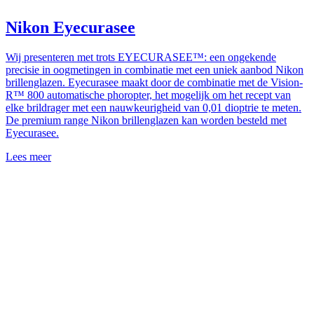
Nikon Eyecurasee
Wij presenteren met trots EYECURASEE™: een ongekende
precisie in oogmetingen in combinatie met een uniek aanbod Nikon
brillenglazen. Eyecurasee maakt door de combinatie met de Vision-
R™ 800 automatische phoropter, het mogelijk om het recept van
elke brildrager met een nauwkeurigheid van 0,01 dioptrie te meten.
De premium range Nikon brillenglazen kan worden besteld met
Eyecurasee.
Lees meer