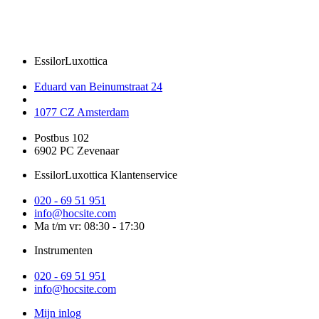
EssilorLuxottica
Eduard van Beinumstraat 24
1077 CZ Amsterdam
Postbus 102
6902 PC Zevenaar
EssilorLuxottica Klantenservice
020 - 69 51 951
info@hocsite.com
Ma t/m vr: 08:30 - 17:30
Instrumenten
020 - 69 51 951
info@hocsite.com
Mijn inlog