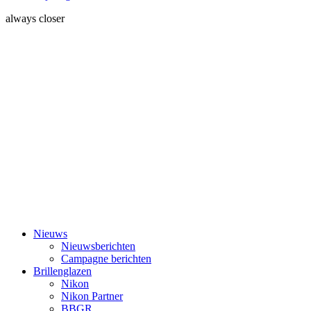
always closer
Nieuws
Nieuwsberichten
Campagne berichten
Brillenglazen
Nikon
Nikon Partner
BBGR