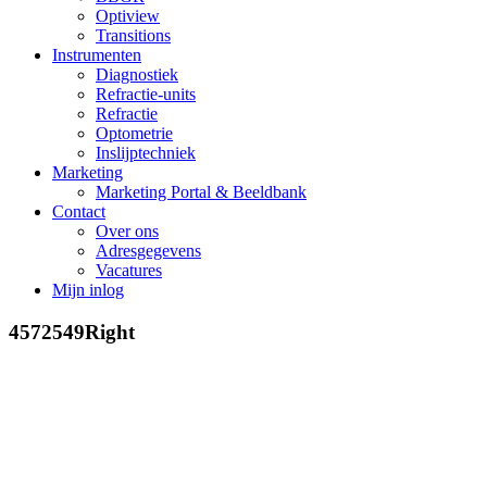
Optiview
Transitions
Instrumenten
Diagnostiek
Refractie-units
Refractie
Optometrie
Inslijptechniek
Marketing
Marketing Portal & Beeldbank
Contact
Over ons
Adresgegevens
Vacatures
Mijn inlog
4572549Right