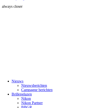
always closer
Nieuws
Nieuwsberichten
Campagne berichten
Brillenglazen
Nikon
Nikon Partner
BBGR