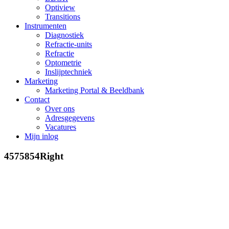
Optiview
Transitions
Instrumenten
Diagnostiek
Refractie-units
Refractie
Optometrie
Inslijptechniek
Marketing
Marketing Portal & Beeldbank
Contact
Over ons
Adresgegevens
Vacatures
Mijn inlog
4575854Right