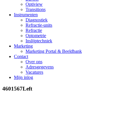
Optiview
Transitions
Instrumenten
Diagnostiek
Refractie-units
Refractie
Optometrie
Inslijptechniek
Marketing
Marketing Portal & Beeldbank
Contact
Over ons
Adresgegevens
Vacatures
Mijn inlog
4601567Left