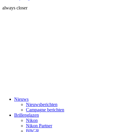
always closer
Nieuws
Nieuwsberichten
Campagne berichten
Brillenglazen
Nikon
Nikon Partner
BBGR